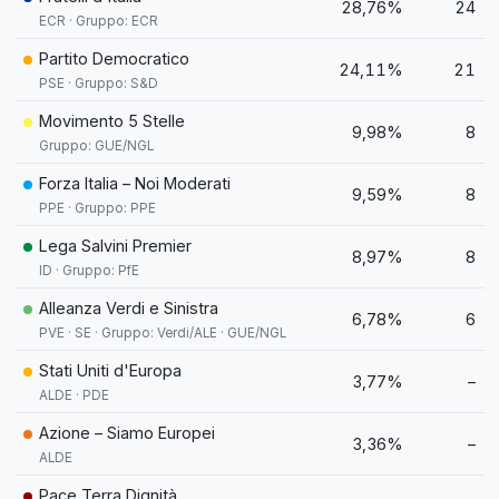
28,76%
24
ECR · Gruppo: ECR
Partito Democratico
24,11%
21
PSE · Gruppo: S&D
Movimento 5 Stelle
9,98%
8
Gruppo: GUE/NGL
Forza Italia – Noi Moderati
9,59%
8
PPE · Gruppo: PPE
Lega Salvini Premier
8,97%
8
ID · Gruppo: PfE
Alleanza Verdi e Sinistra
6,78%
6
PVE · SE · Gruppo: Verdi/ALE · GUE/NGL
Stati Uniti d'Europa
3,77%
–
ALDE · PDE
Azione – Siamo Europei
3,36%
–
ALDE
Pace Terra Dignità