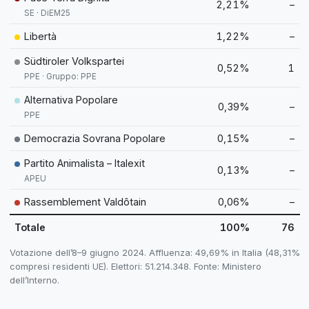
2,21%
–
SE · DiEM25
Libertà
1,22%
–
Südtiroler Volkspartei
0,52%
1
PPE · Gruppo: PPE
Alternativa Popolare
0,39%
–
PPE
Democrazia Sovrana Popolare
0,15%
–
Partito Animalista – Italexit
0,13%
–
APEU
Rassemblement Valdôtain
0,06%
–
Totale
100%
76
Votazione dell’8–9 giugno 2024. Affluenza: 49,69% in Italia (48,31%
compresi residenti UE). Elettori: 51.214.348. Fonte: Ministero
dell’Interno.