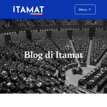
>
/>
/>
/>
/>
Menu
Blog di Itamat